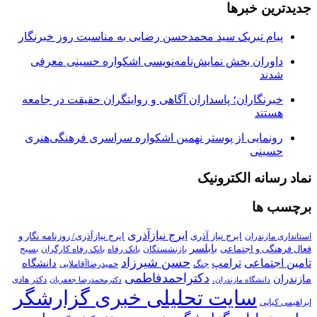
جدیدترین خبرها
پیام تبریک سید محمدحسن رضایی به مناسبت روز خبرنگار
داوران بخش نمایش‌نامه‌نویسی اشکواره حسینی معرفی
شدند
خبرنگاران؛ پاسداران آگاهی و روایتگران حقیقت در جامعه
هستند
رونمایی از پوستر نهمین اشکواره سراسری فرهنگی‌هنری
حسینی
نماد رسانه الکترونیک
برچسب ها
ایرج نیازآذری
ایرج نیاز آذری
ایرج نیازآذری/ روزنامه نگار و
استانداری مازندران
بابلسر
فعال فرهنگی و اجتماعی
بازنشستگان
بانک رفاه
بانک رفاه کارگران
بسیح
حسن شیرزاد
تامین اجتماعی
ترامپ
دانشگاه
جنگ
حمیدرضاآقاملایی
دکتراحمدفاطمی
مازندران
دکتر هادی
دانشگاه مازندران،
دکترمحمدرضا جعفریان
سایت تحلیلی خبری گزارشگر
ابراهیمی کیاپی