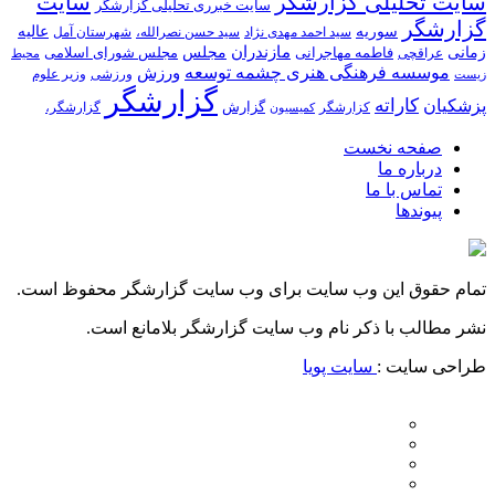
سایت تحلیلی گزارشگر
سایت
سایت خبرری تحلیلی گزارشگر
گزارشگر
سوریه
عالیه
سید احمد مهدی نژاد
سید حسن نصرالله،
شهرستان آمل
زمانی
مازندران
مجلس
فاطمه مهاجرانی
مجلس شورای اسلامی
عراقچی
محیط
موسسه فرهنگی هنری چشمه توسعه
ورزش
ورزشی
وزیر علوم
زیست
گزارشگر
کاراته
پزشکیان
گزارش
کزارشگر
گزارشگر،
کمیسیون
صفحه نخست
درباره ما
تماس با ما
پیوندها
تمام حقوق این وب سایت برای وب سایت گزارشگر محفوظ است.
نشر مطالب با ذکر نام وب سایت گزارشگر بلامانع است.
طراحی سایت :
سایت پویا