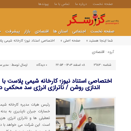
صفحه نخست
درباره ما
تماس با ما
پیوندها
صفحه نخست
اجتماعی
استان ها
اقتصادی
بازار
پیشرفت
ج
شما اینجا هستید »
صفحه اصلی »
اختصاصی استناد نیوز؛ کارخانه شیمی پ
گروه :
اقتصادی
شناسه :
2983
۰۸ اسفند ۱۴۰۳ - ۲۲:۵۴
۰
دیدگاه
ارسال توسط :
مدیر س
اختصاصی استناد نیوز؛ کارخانه شیمی پلاست ب
اندازی روشن / ناترازی انرژی سد محکمی در 
رئیس هیات مدیره کارخانه شیمی
خسارات جبران ناپذیری به بدنه ت
است. این شرکت می خواهد با دیگر