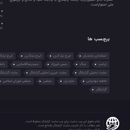
کا
ملي استواراست.
پ
به
د
اش
برچسب ها
استانداری مازندران
ایرج نیاز آذری
ایرج نیازآذری
ایرج نیازآ
ترامپ
جنگ
حسن شیرزاد
حمیدرضاآقاملایی
دانش
سایت تحلیلی گزارشگر
سایت خبرری تحلیلی گزارشگر
سایت گزارشگر
فاطمه مهاجرانی
مازندران
مجلس
مجلس شورای اسلامی
گزارشگر،
تمام حقوق این وب سایت برای وب سایت گزارشگر محفوظ است.
نشر مطالب با ذکر نام وب سایت گزارشگر بلامانع است.
طراحی سایت :
سایت پویا