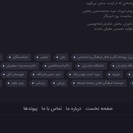
رنامه‌ای که از آینده سخن می‌گوید
یام تبریک سید محمدحسن رضایی
 مناسبت روز خبرنگار
اوران بخش نمایش‌نامه‌نویسی
کواره حسینی معرفی شدند
ذری/ روزنامه نگار و فعال فرهنگی و اجتماعی
بابل
بابلسر
بازنشستگان
ب
گاه مازندران
دانشگاه مازندران،
دکتراحمدفاطمی
دکترمحمدرضا جعفریان
سوریه
سید احمد مهدی نژاد
سید حسن نصرالله،
شهرستان آمل
موسسه فرهنگی هنری چشمه توسعه
ورزش
ورزشی
وزیر علوم
صفحه نخست
درباره ما
تماس با ما
پیوندها