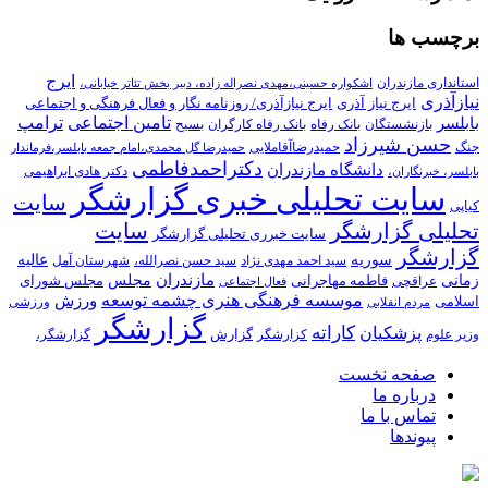
برچسب ها
ایرج
استانداری مازندران
اشکواره حسینی،مهدی نصراله زاده، دبیر بخش تئاتر خیابانی،
نیازآذری
ایرج نیاز آذری
ایرج نیازآذری/ روزنامه نگار و فعال فرهنگی و اجتماعی
تامین اجتماعی
ترامپ
بابلسر
بازنشستگان
بانک رفاه
بانک رفاه کارگران
بسیح
حسن شیرزاد
جنگ
حمیدرضاآقاملایی
حمیدرضا گل محمدی،امام جمعه بابلسر،فرماندار
دکتراحمدفاطمی
دانشگاه مازندران
دکتر هادی ابراهیمی
بابلسر، خبرنگاران،
سایت تحلیلی خبری گزارشگر
سایت
کیاپی
تحلیلی گزارشگر
سایت
سایت خبرری تحلیلی گزارشگر
گزارشگر
سوریه
عالیه
سید احمد مهدی نژاد
سید حسن نصرالله،
شهرستان آمل
زمانی
مازندران
مجلس
فاطمه مهاجرانی
مجلس شورای
عراقچی
فعال اجتماعی
موسسه فرهنگی هنری چشمه توسعه
ورزش
اسلامی
ورزشی
مردم انقلابی
گزارشگر
کاراته
پزشکیان
گزارش
وزیر علوم
کزارشگر
گزارشگر،
صفحه نخست
درباره ما
تماس با ما
پیوندها