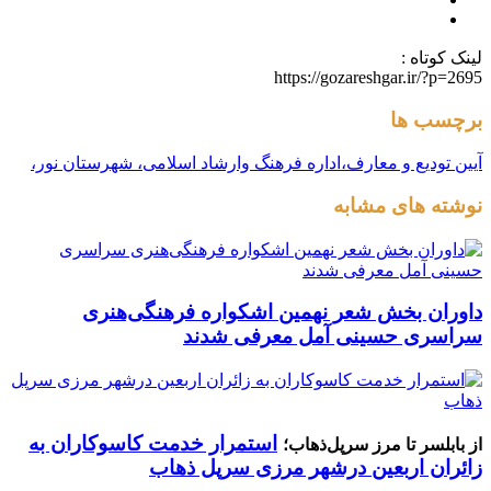
لینک کوتاه :
https://gozareshgar.ir/?p=2695
برچسب ها
آیین تودیع و معارف،اداره فرهنگ وارشاد اسلامی، شهرستان نور،
نوشته های مشابه
داوران بخش شعر نهمین اشکواره فرهنگی‌هنری
سراسری حسینی آمل معرفی شدند
استمرار خدمت کاسوکاران به
از بابلسر تا مرز سرپل‌ذهاب؛
زائران اربعین درشهر مرزی سرپل ذهاب