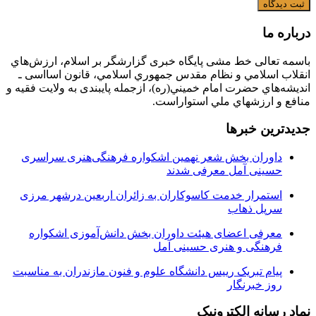
درباره ما
باسمه تعالی خط مشی پایگاه خبری گزارشگر بر اسلام، ارزش‌هاي
انقلاب اسلامي و نظام مقدس جمهوري اسلامي، قانون اسااسی ـ
انديشه‌هاي حضرت امام خميني(ره)، ازجمله پایبندی به ولايت فقيه و
منافع و ارزشهاي ملي استواراست.
جدیدترین خبرها
داوران بخش شعر نهمین اشکواره فرهنگی‌هنری سراسری
حسینی آمل معرفی شدند
استمرار خدمت کاسوکاران به زائران اربعین درشهر مرزی
سرپل ذهاب
معرفی اعضای هیئت داوران بخش دانش‌آموزی اشکواره
فرهنگی و هنری حسینی آمل
پیام تبریک رییس دانشگاه علوم و فنون مازندران به مناسبت
روز خبرنگار
نماد رسانه الکترونیک