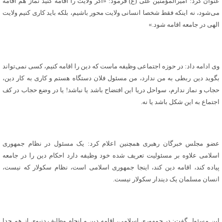
عنوان کرد: امیرالمؤمنین علی (ع) فرمود: «اگر ولایت را اقامه کنید نماز هم اقامه
می‌شود، نه اینکه فقط شخصا انسانی ولایت محور باشیم، بلکه باید کاری کنیم ولایت
الهی در جامعه اقامه شود.»
وی ادامه داد: در حوزه اجتماعی وظیفه ماست که دین را اقامه کنیم، کسی نمی‌تواند
بگوید دین ربطی به من ندارد، من مسئول فلان دستگاه هستم و کاری به کار دین،
حجاب و نماز ندارم، سواحل دریا این افتضاح باشد یا نباشد! یا در وضع حجاب در کف
اجتماع به این شکل باشد یا نه.
عضو مجلس خبرگان رهبری همچنین اعلام کرد: یک مسئول در نظام جمهوری
اسلامی علاوه بر مسئولیت تعریف شده خود وظیفه دارد احکام دین را در جامعه
پیاده کند، اقامه دین کند، اینجا جمهوری اسلامی است، نظام سکولار که نیست،
انسان مسلمان یک دیندار سکولار نیست.
این مسئول گفت: در جمهوری اسلامی، اقامه دین و انجام وظایف دنیوی از هم جدا