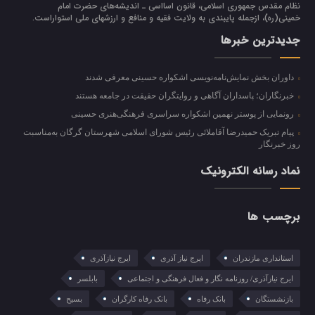
نظام مقدس جمهوري اسلامي، قانون اسااسی ـ انديشه‌هاي حضرت امام
خميني(ره)، ازجمله پایبندی به ولايت فقيه و منافع و ارزشهاي ملي استواراست.
جدیدترین خبرها
داوران بخش نمایش‌نامه‌نویسی اشکواره حسینی معرفی شدند
خبرنگاران؛ پاسداران آگاهی و روایتگران حقیقت در جامعه هستند
رونمایی از پوستر نهمین اشکواره سراسری فرهنگی‌هنری حسینی
پیام تبریک حمیدرضا آقاملائی رئیس شورای اسلامی شهرستان گرگان به‌مناسبت
روز خبرنگار
نماد رسانه الکترونیک
برچسب ها
استانداری مازندران
ایرج نیاز آذری
ایرج نیازآذری
ایرج نیازآذری/ روزنامه نگار و فعال فرهنگی و اجتماعی
بابلسر
بازنشستگان
بانک رفاه
بانک رفاه کارگران
بسیح