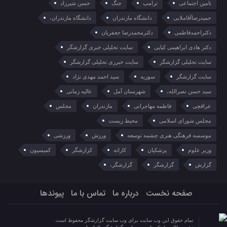
تامین اجتماعی
ترامپ
جنگ
حسن شیرزاد
حمیدرضاآقاملایی
دانشگاه مازندران
دانشگاه مازندران،
دکتراحمدفاطمی
دکترمحمدرضا جعفریان
دکتر هادی ابراهیمی کیاپی
سایت تحلیلی خبری گزارشگر
سایت تحلیلی گزارشگر
سایت خبرری تحلیلی گزارشگر
سایت گزارشگر
سوریه
سید احمد مهدی نژاد
سید حسن نصرالله،
شهرستان آمل
عالیه زمانی
عراقچی
فاطمه مهاجرانی
مازندران
مجلس
مجلس شورای اسلامی
محیط زیست
موسسه فرهنگی هنری چشمه توسعه
ورزش
ورزشی
وزیر علوم
پزشکیان
کاراته
کزارشگر
کمیسیون
گزارش
گزارشگر
گزارشگر،
صفحه نخست
درباره ما
تماس با ما
پیوندها
تمام حقوق این وب سایت برای وب سایت گزارشگر محفوظ است.