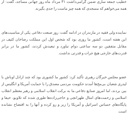
خطیب جمعه ساری ضمن گرامی‌داشت ۳۱ مرداد ماه روز جهانی مساجد، گفت: از
همه می‌خواهم که مسجدی که همه چیز ماست را جدی بگیرند.
نماینده ولی فقیه در مازندران در ادامه گفت: روز صنعت دفاعی یکی از مناسبت‌های
این هفته است، کشور ما روزی بود که شخص اول این مملکت رضاخان کثیف در
مقابل متفقین دو سه ساعتی دوام نیاورد و تبعیدش کردند، کشور ما در برابر
قدرت‌های خارجی هیچ جرات و قدرتی نداشت.
عضو مجلس خبرگان رهبری تأکید کرد: کشور ما کشوری بود که چند اراذل اوباش با
لیدری شعبان بی‌مخ‌ها آمدند حکومت مردمی مصدق را با حمایت آمریکا و انگلیس از
بین بردند، اما امروز صنایع دفاعی ما به برکت انقلاب اسلامی و رهبر معظم انقلاب
اسلامی و زحمت‌های امثال طهرانچی و حاجی‌زاده‌ها طوری شده که تلاویو، حیفا و
پایگاه‌های حساس اسرائیل و آمریکا را زیر و رو کرده و آنها را به افتضاح نشانده
است.