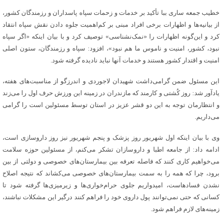
خطیب جمعه ساری ببا تأکید بر خدمات و زحمات سپاه پاسداران و رزمندگان کشور،
از بیانیه‌ها و اظهارات برخی افراد مبنی بر کم‌اهمیت جلوه دادن نقش سپاه انتقاد
کرد و این‌گونه اظهارات را «نمک‌نشناسی» توصیف کرد و با بیان اینکه «اگر سپاه
نبود، کشور، امنیت و ناموس ما هم نبود»، افزود: سپاه و رزمندگان، ستون اصلی
امنیت و اقتدار کشور هستند و خدمات آنها نباید نادیده گرفته شود.
این مسئول ضمن گرامی‌داشت شهیدان لاجوردی و اندرزگو از مناسبت‌های هفته،
یادآور شد: روز کُشتی و کارمند که مازندران در زمینه این ورزش حرف اول را می‌زند
و انتظارمان توجه به این دو قشر عزیز در استان توسط مسئولین است را گرامی
می‌داریم.
وی با بیان اینکه اول شهریور روز پزشک و پنجم شهریور نیز روز داروسازی است،
ادامه داد: از جامعه اطبا و داروسازان تشکر می‌کنم، از مسئولین حوزه سلامت
می‌خواهیم کاری کنند که فاصله تعرفه بین بیمارستان‌های خصوصی و دولتی از بین
برود، چرا که همه را به سمت بیمارستان‌های خصوصی می‌کشاند که نتیجه اصلاح
نشدن فسادهاست، امیدواریم جلوی حرام‌خواری‌ها و زیرمیزی‌ها گرفته شود تا
کسانی که حتی نمی‌توانند پول داروی خود را فراهم کنند درگیر این مشکلات نباشند،
زمینه‌های لازم فراهم شود.